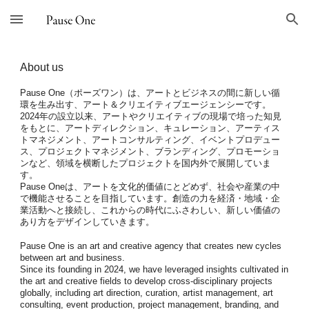
Skip to main content
Skip to navigation
About us
Pause One（ポーズワン）は、アートとビジネスの間に新しい循
環を生み出す、アート＆クリエイティブエージェンシーです。
2024年の設立以来、アートやクリエイティブの現場で培った知見
をもとに、アートディレクション、キュレーション、アーティス
トマネジメント、アートコンサルティング、イベントプロデュー
ス、プロジェクトマネジメント、ブランディング、プロモーショ
ンなど、領域を横断したプロジェクトを国内外で展開していま
す。
Pause Oneは、アートを文化的価値にとどめず、社会や産業の中
で機能させることを目指しています。創造の力を経済・地域・企
業活動へと接続し、これからの時代にふさわしい、新しい価値の
あり方をデザインしていきます。
Pause One is an art and creative agency that creates new cycles
between art and business.
Since its founding in 2024, we have leveraged insights cultivated in
the art and creative fields to develop cross-disciplinary projects
globally, including art direction, curation, artist management, art
consulting, event production, project management, branding, and