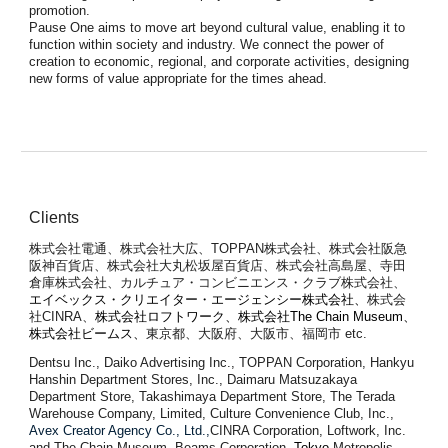
promotion.
Pause One aims to move art beyond cultural value, enabling it to
function within society and industry. We connect the power of
creation to economic, regional, and corporate activities, designing
new forms of value appropriate for the times ahead.
Clients
株式会社電通、株式会社大広、
TOPPAN株式会社、
株式会社阪急
阪神百貨店、株式会社大丸松坂屋百貨店、株式会社高島屋、寺田
倉庫株式会社、カルチュア・コンビニエンス・クラブ株式会社、
エイベックス・クリエイター・エージェンシー株式会社、
株式会
社CINRA、
株式会社ロフトワーク、
株式会社The Chain Museum、
株式会社ビームス、
東京都、
大阪府、大阪市、福岡市 etc.
Dentsu Inc., Daiko Advertising Inc., TOPPAN Corporation, Hankyu
Hanshin Department Stores, Inc., Daimaru Matsuzakaya
Department Store, Takashimaya Department Store, The Terada
Warehouse Company, Limited, Culture Convenience Club, Inc.,
Avex Creator Agency Co., Ltd.,
CINRA Corporation, Loftwork, Inc.
and The Chain Museum, Beams Corporation,
Tokyo
Metropolis,